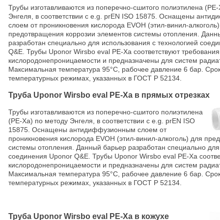
Трубы изготавливаются из поперечно-сшитого полиэтилена (PE-
Энгеля, в соответствии с e.g. prEN ISO 15875. Оснащены анти
слоем от проникновения кислорода EVOH (этил-винил-алкоголь)
предотвращения коррозии элементов системы отопления. Данн
разработан специально для использования с технологией соед
Q&E. Трубы Uponor Wirsbo eval PE-Xа соответствуют требования
кислородонепроницаемости и предназначены для систем радиа
Максимальная температура 95°С, рабочее давление 6 бар. Срок
температурных режимах, указанных в ГОСТ Р 52134.
Труба Uponor Wirsbo eval PE-Xa в прямых отрезках
Трубы изготавливаются из поперечно-сшитого полиэтилена
(PE-Xa) по методу Энгеля, в соответствии с e.g. prEN ISO
15875. Оснащены антидиффузионным слоем от
проникновения кислорода EVOH (этил-винил-алкоголь) для пре
системы отопления. Данный барьер разработан специально для
соединения Uponor Q&E. Трубы Uponor Wirsbo eval PE-Xа соотв
кислородонепроницаемости и предназначены для систем радиа
Максимальная температура 95°С, рабочее давление 6 бар. Срок
температурных режимах, указанных в ГОСТ Р 52134.
Труба Uponor Wirsbo eval PE-Xa в кожухе