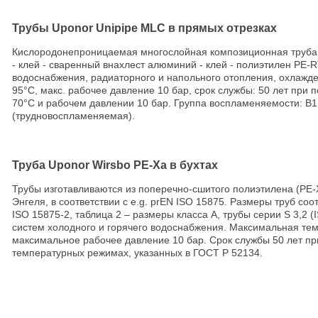
Трубы Uponor Unipipe MLC в прямых отрезках
Кислородонепроницаемая многослойная композиционная труба
- клей - сваренный внахлест алюминий - клей - полиэтилен PE-R
водоснабжения, радиаторного и напольного отопления, охлажд
95°C, макс. рабочее давление 10 бар, срок службы: 50 лет при
70°С и рабочем давлении 10 бар. Группа воспламеняемости: В
(трудновоспламеняемая).
Труба Uponor Wirsbo PE-Xa в бухтах
Трубы изготавливаются из поперечно-сшитого полиэтилена (PE-
Энгеля, в соответствии с e.g. prEN ISO 15875. Размеры труб соо
ISO 15875-2, таблица 2 – размеры класса А, трубы серии S 3,2 (I
систем холодного и горячего водоснабжения. Максимальная тем
максимальное рабочее давление 10 бар. Срок службы 50 лет пр
температурных режимах, указанных в ГОСТ Р 52134.