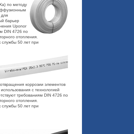
Xa) по методу
диффузионным
 для
ый барьер
инения Uponor
м DIN 4726 по
торного отопления.
 службы 50 лет при
дотвращения коррозии элементов
 использования с технологией
етствуют требованиям DIN 4726 по
торного отопления.
 службы 50 лет при