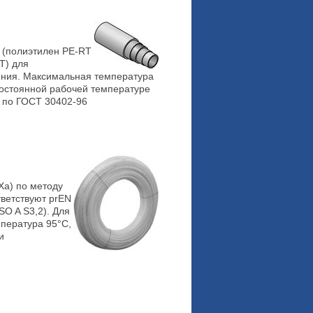
 (полиэтилен PE-RT
T) для
ения. Максимальная температура
 постоянной рабочей температуре
1 по ГОСТ 30402-96
Xa) по методу
тветствуют prEN
SO A S3,2). Для
пература 95°С,
и