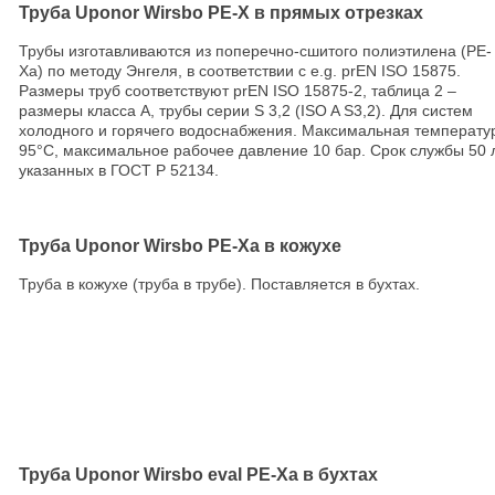
Труба Uponor Wirsbo PE-X в прямых отрезках
Трубы изготавливаются из поперечно-сшитого полиэтилена (PE-
Xa) по методу Энгеля, в соответствии с e.g. prEN ISO 15875.
Размеры труб соответствуют prEN ISO 15875-2, таблица 2 –
размеры класса А, трубы серии S 3,2 (ISO A S3,2). Для систем
холодного и горячего водоснабжения. Максимальная температу
95°С, максимальное рабочее давление 10 бар. Срок службы 50 
указанных в ГОСТ Р 52134.
Труба Uponor Wirsbo PE-Xa в кожухе
Труба в кожухе (труба в трубе). Поставляется в бухтах.
Труба Uponor Wirsbo eval PE-Xa в бухтах