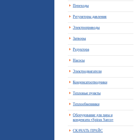
Переходы
Регуляторы давления
Электроприводы
Затворы
Редуктора
Насосы
Электродвигатели
Конденсатоотводчики
Тепловые пункты
Теплообменники
Оборудование для пара и
конденсата «Spirax Sarco»
СКАЧАТЬ ПРАЙС