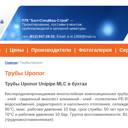
ПТК "БалтСпецМаш-Строй"
—
Проектирование, поставки и монтаж
трубопроводной и запорной арматуры
тел.
(812) 947-26-52
, Email:
e.m.1968@mail.ru
и
Цены
Производители
Фотогалерея
Се
|
|
|
|
Главная
/ Трубы Uponor
Трубы Uponor
Трубы Uponor Unipipe MLC в бухтах
Кислородонепроницаемая многослойная композиционная труба
- клей - сваренный внахлест алюминий - клей - полиэтилен PE-R
водоснабжения, радиаторного и напольного отопления, охлажд
95°C, макс. рабочее давление 10 бар, срок службы: 50 лет при
70°С и рабочем давлении 10 бар. Группа воспламеняемости: В
(трудновоспламеняемая).