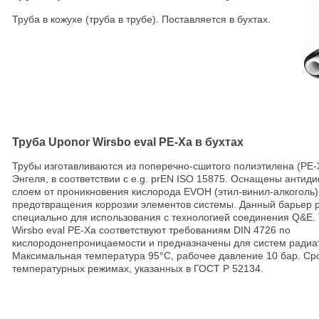
Труба в кожухе (труба в трубе). Поставляется в бухтах.
Труба Uponor Wirsbo eval PE-Xa в бухтах
Трубы изготавливаются из поперечно-сшитого полиэтилена (PE-
Энгеля, в соответствии с e.g. prEN ISO 15875. Оснащены анти
слоем от проникновения кислорода EVOH (этил-винил-алкоголь)
предотвращения коррозии элементов системы. Данный барьер 
специально для использования с технологией соединения Q&E.
Wirsbo eval PE-Xа соответствуют требованиям DIN 4726 по
кислородонепроницаемости и предназначены для систем радиа
Максимальная температура 95°С, рабочее давление 10 бар. Сро
температурных режимах, указанных в ГОСТ Р 52134.