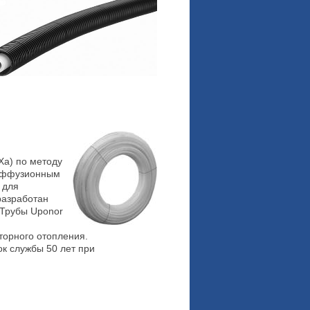
Xa) по методу
диффузионным
 для
разработан
 Трубы Uponor
торного отопления.
к службы 50 лет при