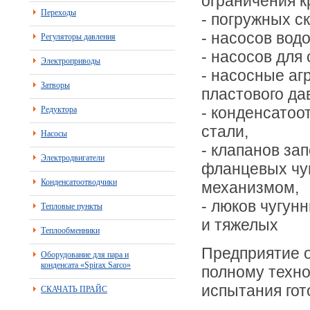
ограничения кр
Переходы
- погружных с
- насосов вод
Регуляторы давления
- насосов для
Электроприводы
- насосные аг
Затворы
пластового да
- конденсатоо
Редуктора
стали,
Насосы
- клапанов за
Электродвигатели
фланцевых чу
Конденсатоотводчики
механизмом,
- люков чугун
Тепловые пункты
и тяжелых
Теплообменники
Предприятие о
Оборудование для пара и
конденсата «Spirax Sarco»
полному техно
испытания гот
СКАЧАТЬ ПРАЙС