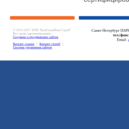
© 2013-2017 ПТК "БалтСпецМаш-Строй"
Санкт-Петербург ПАРН
Все права зарезервированы.
тел./факс
Создание и продвижение сайтов
Email:
Каталог ссылок
|
Каталог статей
|
Система управления сайтом