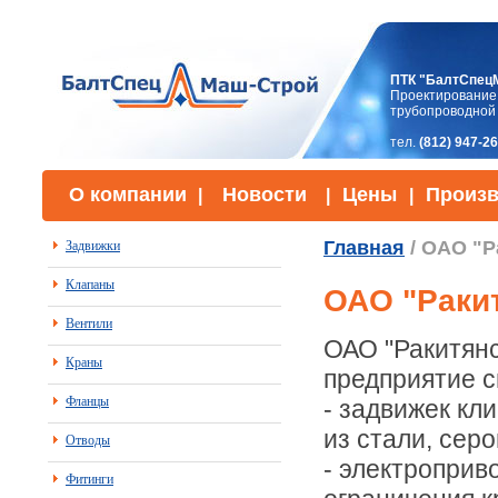
ПТК "БалтСпец
Проектирование,
трубопроводной
тел.
(812) 947-2
О компании
Новости
Цены
Произв
|
|
|
Главная
/ ОАО "Р
Задвижки
Клапаны
ОАО "Раки
Вентили
ОАО "Ракитян
Краны
предприятие 
Фланцы
- задвижек к
из стали, серо
Отводы
- электроприв
Фитинги