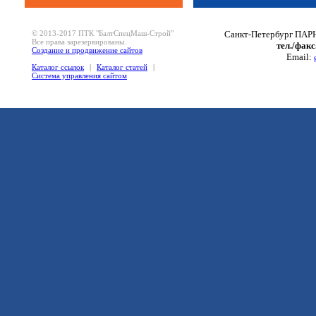
© 2013-2017 ПТК "БалтСпецМаш-Строй"
Санкт-Петербург ПАРН
Все права зарезервированы.
тел./факс
Создание и продвижение сайтов
Email:
Каталог ссылок
|
Каталог статей
|
Система управления сайтом