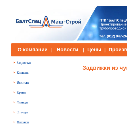
ПТК "БалтСпец
Проектирование,
трубопроводной
тел.
(812) 947-2
О компании
Новости
Цены
Произв
|
|
|
Задвижки
Задвижки из чу
Клапаны
Вентили
Краны
Фланцы
Отводы
Фитинги