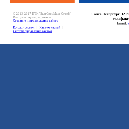
© 2013-2017 ПТК "БалтСпецМаш-Строй"
Санкт-Петербург ПАРН
Все права зарезервированы.
тел./факс
Создание и продвижение сайтов
Email:
Каталог ссылок
|
Каталог статей
|
Система управления сайтом