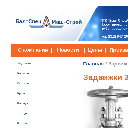
ПТК "БалтСпец
Проектирование,
трубопроводной
тел.
(812) 947-2
О компании
Новости
Цены
Произв
|
|
|
Главная
/ Задвиж
Задвижки
Клапаны
Задвижки 3
Вентили
Краны
Фланцы
Отводы
Фитинги