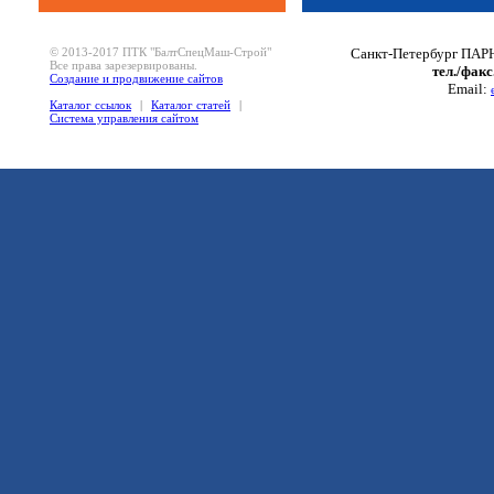
© 2013-2017 ПТК "БалтСпецМаш-Строй"
Санкт-Петербург ПАРН
Все права зарезервированы.
тел./факс
Создание и продвижение сайтов
Email:
Каталог ссылок
|
Каталог статей
|
Система управления сайтом