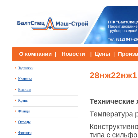
ПТК "БалтСпец
Проектирование,
трубопроводной
тел.
(812) 947-2
О компании
Новости
Цены
Произв
|
|
|
Задвижки
28нж22нж1
Клапаны
Вентили
Технические 
Краны
Фланцы
Температура р
Отводы
Конструктивн
Фитинги
типа с сильфо