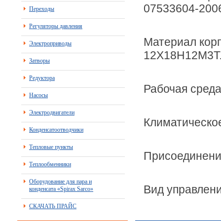
07533604-200
Переходы
Регуляторы давления
Материал кор
Электроприводы
12Х18Н12М3Т
Затворы
Редуктора
Рабочая среда
Насосы
Электродвигатели
Климатическое
Конденсатоотводчики
Тепловые пункты
Присоединение
Теплообменники
Оборудование для пара и
Вид управлени
конденсата «Spirax Sarco»
СКАЧАТЬ ПРАЙС